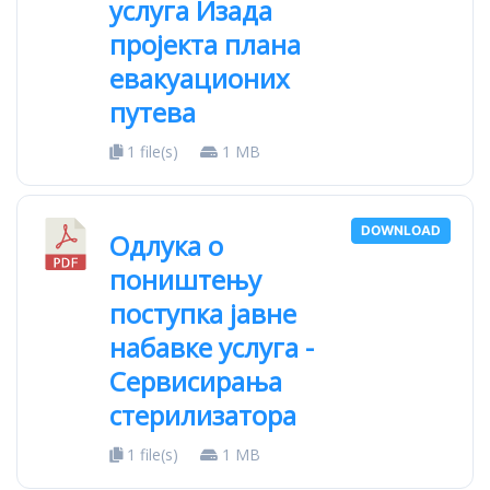
услуга Изада
пројекта плана
евакуационих
путева
1 file(s)
1 MB
DOWNLOAD
Одлука о
поништењу
поступка јавне
набавке услуга -
Сервисирања
стерилизатора
1 file(s)
1 MB