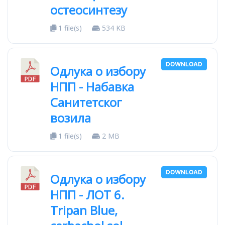
остеосинтезу
1 file(s)
534 KB
DOWNLOAD
Одлука о избору
НПП - Набавка
Санитетског
возила
1 file(s)
2 MB
DOWNLOAD
Одлука о избору
НПП - ЛОТ 6.
Tripan Blue,