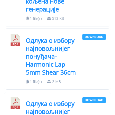
кољена нове
генерације
1 file(s)
513 KB
DOWNLOAD
Одлука о избору
најповољнијег
понуђача-
Harmonic Lap
5mm Shear 36cm
1 file(s)
2 MB
DOWNLOAD
Одлука о избору
најповољнијег