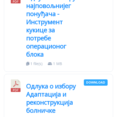
најповољнијег
понуђача -
Инструмент
кукице за
потребе
операционог
блока
1 file(s)
1 MB
DOWNLOAD
Одлука о избору
Адаптација и
реконструкција
болничке