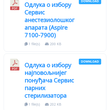
DOWNLOAD
Одлука о избору
Сервис
анестезиолошког
апарата (Aspire
7100-7900)
1 file(s)
200 KB
DOWNLOAD
Oдлука о избору
најповољнијег
понуђача Сервис
парних
стерилизатора
1 file(s)
202 KB