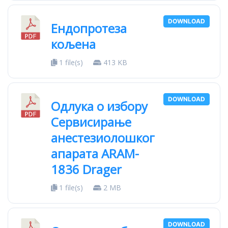
DOWNLOAD
Ендопротеза
кољена
1 file(s)
413 KB
DOWNLOAD
Одлука о избору
Сервисирање
анестезиолошког
апарата ARAM-
1836 Drager
1 file(s)
2 MB
DOWNLOAD