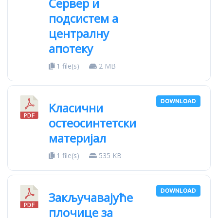
Сервер и
подсистем а
централну
апотеку
1 file(s)
2 MB
DOWNLOAD
Kласични
остеосинтетски
материјал
1 file(s)
535 KB
DOWNLOAD
Закључавајуће
плочице за