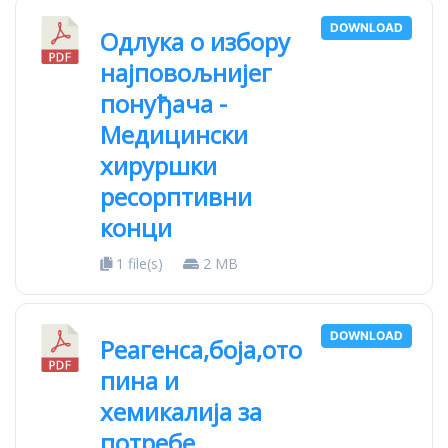
DOWNLOAD
Одлука о избору
најповољнијег
понуђача -
Медицински
хируршки
ресорптивни
конци
1 file(s)
2 MB
DOWNLOAD
Реагенса,боја,ото
пина и
хемикалија за
потребе