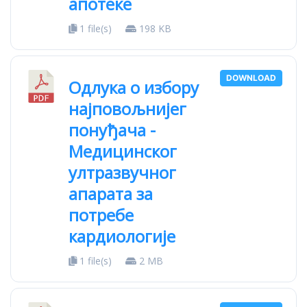
апотеке
1 file(s)
198 KB
DOWNLOAD
Одлука о избору
најповољнијег
понуђача -
Медицинског
ултразвучног
апарата за
потребе
кардиологије
1 file(s)
2 MB