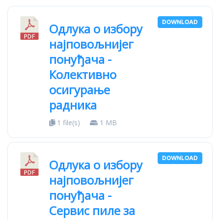
DOWNLOAD
Одлука о избору
најповољнијег
понуђача -
Колективно
осигурање
радника
1 file(s)
1 MB
DOWNLOAD
Одлука о избору
најповољнијег
понуђача -
Сервис пиле за