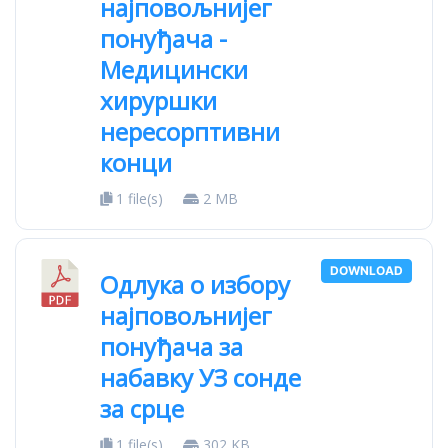
најповољнијег
понуђача -
Медицински
хируршки
нересорптивни
конци
1 file(s)
2 MB
DOWNLOAD
Oдлука о избору
најповољнијег
понуђача за
набавку УЗ сонде
за срце
1 file(s)
302 KB