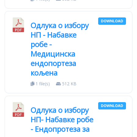
DOWNLOAD
Одлука о избору
НП - Набавке
робе -
Медицинска
ендопортеза
кољена
1 file(s)
512 KB
DOWNLOAD
Одлука о избору
НП- Набавке робе
- Ендопротеза за