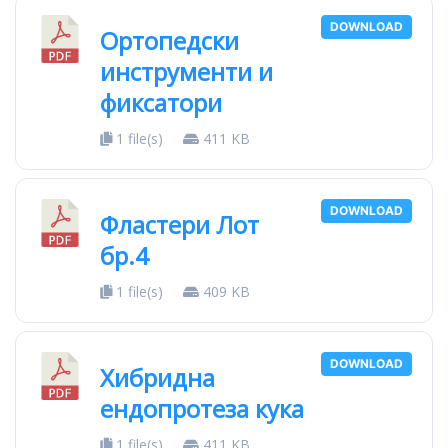
DOWNLOAD
Ортопедски
инструменти и
фиксатори
1 file(s)
411 KB
DOWNLOAD
Фластери Лот
бр.4
1 file(s)
409 KB
DOWNLOAD
Хибридна
ендопротеза кука
1 file(s)
411 KB