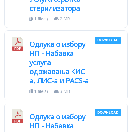
стерилизатора
1 file(s)
2 MB
DOWNLOAD
Одлука о избору
НП - Набавка
услуга
одржавања КИС-
а, ЛИС-а и PACS-a
1 file(s)
3 MB
DOWNLOAD
Одлука о избору
НП - Набавка