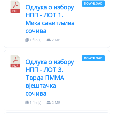
DOWNLOAD
Одлука о избору
НПП - ЛОТ 1.
Мека савитљива
сочива
1 file(s)
2 MB
DOWNLOAD
Одлука о избору
НПП - ЛОТ 3.
Тврда ПММА
вјештачка
сочива
1 file(s)
2 MB