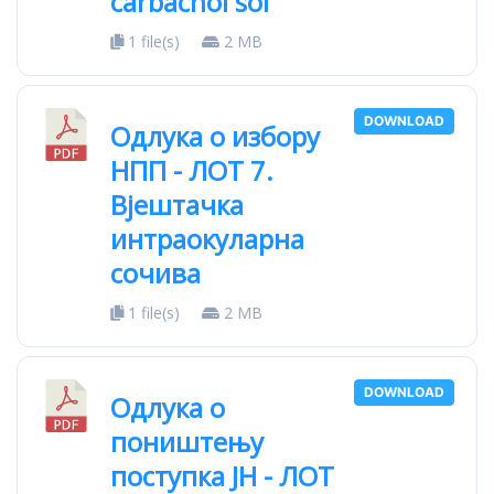
carbachol sol
1 file(s)
2 MB
DOWNLOAD
Одлука о избору
НПП - ЛОТ 7.
Вјештачка
интраокуларна
сочива
1 file(s)
2 MB
DOWNLOAD
Одлука о
поништењу
поступка ЈН - ЛОТ