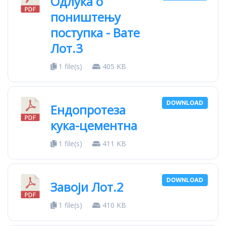
Одлука о
поништењу
поступка - Вате
Лот.3
1 file(s)
405 KB
DOWNLOAD
Ендопротеза
кука-цементна
1 file(s)
411 KB
DOWNLOAD
Завоји Лот.2
1 file(s)
410 KB