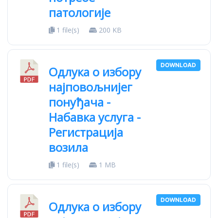
патологије
1 file(s)
200 KB
DOWNLOAD
Одлука о избору
најповољнијег
понуђача -
Набавка услуга -
Регистрација
возила
1 file(s)
1 MB
DOWNLOAD
Одлука о избору