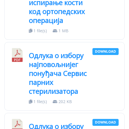
испирање кости
код ортопедских
операција
1 file(s)
1 MB
DOWNLOAD
Oдлука о избору
најповољнијег
понуђача Сервис
парних
стерилизатора
1 file(s)
202 KB
DOWNLOAD
Одлука о избору