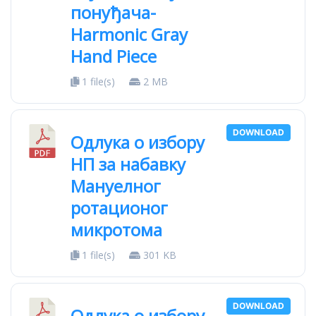
понуђача-
Harmonic Gray
Hand Piece
1 file(s)
2 MB
DOWNLOAD
Oдлука о избору
НП за набавку
Мануелног
ротационог
микротома
1 file(s)
301 KB
DOWNLOAD
Одлука о избору