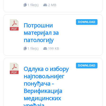
1 file(s)
2 MB
DOWNLOAD
Потрошни
материјал за
патологију
1 file(s)
199 KB
DOWNLOAD
Одлука о избору
најповољнијег
понуђача -
Верификација
медицинских
уређаја