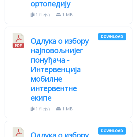
ортопедију
1 file(s)
1 MB
DOWNLOAD
Одлука о избору
најповољнијег
понуђача -
Интервенција
мобилне
интервентне
екипе
1 file(s)
1 MB
DOWNLOAD
Одлука о избору