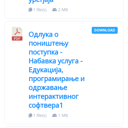
1 file(s)
2 MB
DOWNLOAD
Одлука о
поништењу
поступка -
Набавка услуга -
Едукација,
програмирање и
одржавање
интерактивног
софтвера1
1 file(s)
1 MB