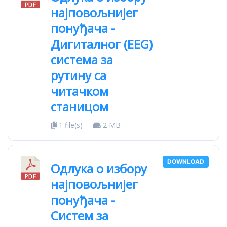
најповољнијег
понуђача -
Дигиталног (EEG)
система за
рутину са
читачком
станицом
1 file(s)
2 MB
DOWNLOAD
Одлука о избору
најповољнијег
понуђача -
Систем за