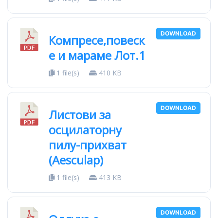
DOWNLOAD
Компресе,повеск
е и мараме Лот.1
1 file(s)
410 KB
DOWNLOAD
Листови за
осцилаторну
пилу-прихват
(Aesculap)
1 file(s)
413 KB
DOWNLOAD