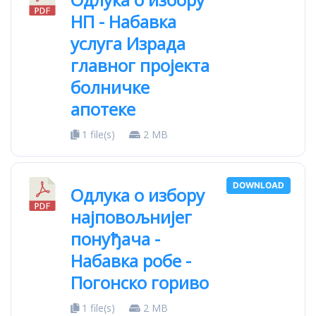
НП - Набавка
услуга Израда
главног пројекта
болничке
апотеке
1 file(s)
2 MB
DOWNLOAD
Одлука о избору
најповољнијег
понуђача -
Набавка робе -
Погонско гориво
1 file(s)
2 MB