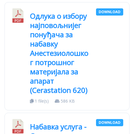
DOWNLOAD
Oдлука о избору
најповољнијег
понуђача за
набавку
Анестезиолошко
г потрошног
материјала за
апарат
(Cerastation 620)
1 file(s)
586 KB
DOWNLOAD
Набавка услуга -