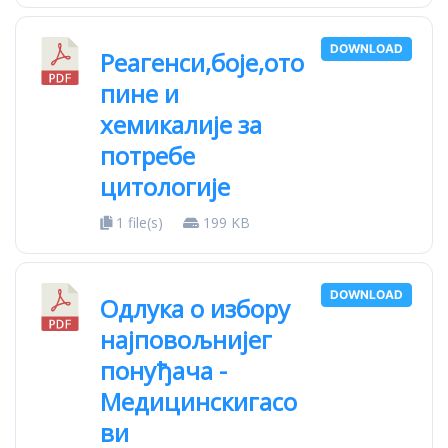
DOWNLOAD
Реагенси,боје,ото
пине и
хемикалије за
потребе
цитологије
1 file(s)
199 KB
DOWNLOAD
Одлука о избору
најповољнијег
понуђача -
Медицинскигасо
ви