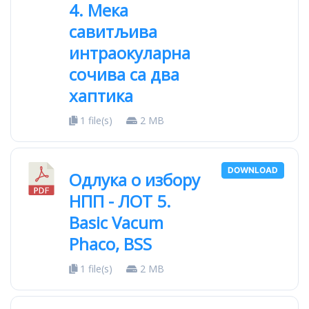
4. Мека
савитљива
интраокуларна
сочива са два
хаптика
1 file(s)
2 MB
DOWNLOAD
Одлука о избору
НПП - ЛОТ 5.
Basic Vacum
Phaco, BSS
1 file(s)
2 MB