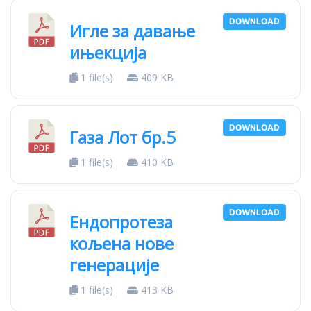
DOWNLOAD
Игле за давање
ињекција
1 file(s)
409 KB
DOWNLOAD
Газа Лот бр.5
1 file(s)
410 KB
DOWNLOAD
Ендопротеза
кољена нове
генерације
1 file(s)
413 KB