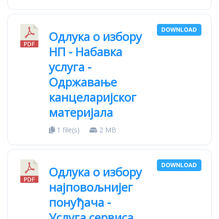
DOWNLOAD
Одлука о избору
НП - Набавка
услуга -
Одржавање
канцеларијског
материјала
1 file(s)
2 MB
DOWNLOAD
Одлука о избору
најповољнијег
понуђача -
Услуга сервиса