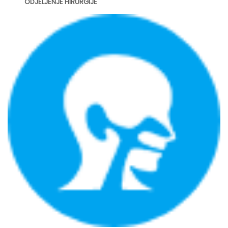
ODJELJENJE HIRURGIJE