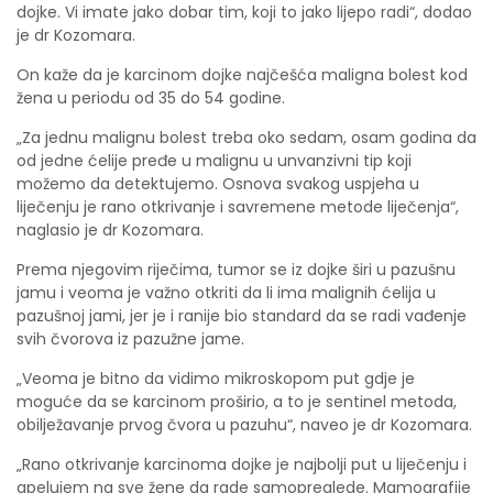
dojke. Vi imate jako dobar tim, koji to jako lijepo radi“, dodao
je dr Kozomara.
On kaže da je karcinom dojke najčešća maligna bolest kod
žena u periodu od 35 do 54 godine.
„Za jednu malignu bolest treba oko sedam, osam godina da
od jedne ćelije pređe u malignu u unvanzivni tip koji
možemo da detektujemo. Osnova svakog uspjeha u
liječenju je rano otkrivanje i savremene metode liječenja“,
naglasio je dr Kozomara.
Prema njegovim riječima, tumor se iz dojke širi u pazušnu
jamu i veoma je važno otkriti da li ima malignih ćelija u
pazušnoj jami, jer je i ranije bio standard da se radi vađenje
svih čvorova iz pazužne jame.
„Veoma je bitno da vidimo mikroskopom put gdje je
moguće da se karcinom proširio, a to je sentinel metoda,
obilježavanje prvog čvora u pazuhu“, naveo je dr Kozomara.
„Rano otkrivanje karcinoma dojke je najbolji put u liječenju i
apelujem na sve žene da rade samopreglede. Mamografije