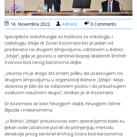
16. Novembra 2022.
Admin2
0 Comments
Specijalista onkohirurgije sa Instituta za onkologiju i
radiologiju Srbije dr Zoran Kozomara bio je jedan od
predavača na drugom Simpozijumu održanom u Bolnici
„Srbija“, gdje je govorio o sentinel biopsiji aksilarnih limfnih
čvorova kod ranog karcinoma dojke.
„Veoma mi je drago što imam priliku da učestvujem na
drugom simpozijumu u organizaciji Bolnice „Srbija“. Moja
obaveza je bila da se odazovem pozivu i da prisustvujem
ovakvom naučnom skupu“, istakao je dr Kozomara.
Dr Kozomara se bavi hirurgijom dojke, hirurgijom štitne
žlijezde i melanomima.
„U Bolnici „Srbija“ prisustvovao sam operacijama kada su
ljekari vaše ustanove počeli da primjenjuju metodu
detekcije prvog sentinel limfnog čvora kod karcionoma