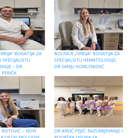
RBIJA“ BOGATIJA ZA
BOLNICA „SRBIJA“ BOGATIJA ZA
 SPECIJALISTU
SPECIJALISTU HEMATOLOGIJE,
GIJE – DR
DR SANJU KOMLENOVIĆ
 PERIĆA
 RISTOVIĆ – NOVI
DR ARSIĆ PEJIĆ: RAZUMIJEVANJE I
STA OFTALMOLOGIJE
PODRŠKA OSOBA SA