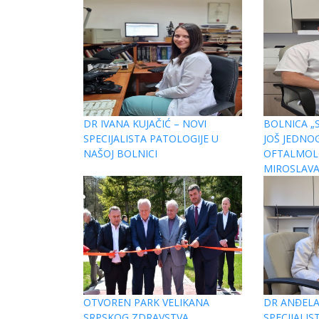
DR IVANA KUJAČIĆ – NOVI
BOLNICA „S
SPECIJALISTA PATOLOGIJE U
JOŠ JEDNOG
NAŠOJ BOLNICI
OFTALMOLO
MIROSLAVA
OTVOREN PARK VELIKANA
DR ANĐELA
SRPSKOG ZDRAVSTVA
SPECIJALI