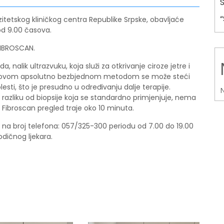
rzitetskog kliničkog centra Republike Srpske, obavljaće
 od 9.00 časova.
FIBROSCAN.
 nalik ultrazvuku, koja služi za otkrivanje ciroze jetre i
ima, ovom apsolutno bezbjednom metodom se može steći
lesti, što je presudno u određivanju dalje terapije.
N
razliku od biopsije koja se standardno primjenjuje, nema
a. Fibroscan pregled traje oko 10 minuta.
 na broj telefona: 057/325-300 periodu od 7.00 do 19.00
dičnog ljekara.