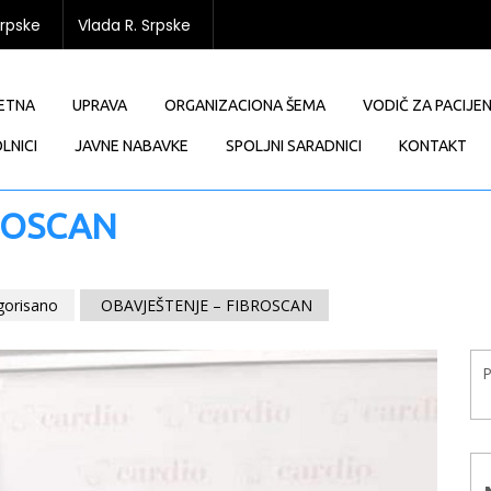
Srpske
Vlada R. Srpske
ETNA
UPRAVA
ORGANIZACIONA ŠEMA
VODIČ ZA PACIJE
LNICI
JAVNE NABAVKE
SPOLJNI SARADNICI
KONTAKT
ROSCAN
gorisano
OBAVJEŠTENJE – FIBROSCAN
P