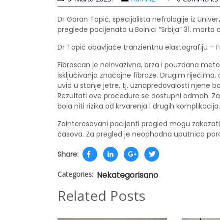
Dr Goran Topić, specijalista nefrologije iz Unive
preglede pacijenata u Bolnici “Srbija” 31. marta
Dr Topić obavljaće tranzientnu elastografiju – 
Fibroscan je neinvazivna, brza i pouzdana metoda,
isključivanja značajne fibroze. Drugim riječ
uvid u stanje jetre, tj. uznapredovalosti njene bo
Rezultati ove procedure se dostupni odmah. Za 
bola niti rizika od krvarenja i drugih komplikacij
Zainteresovani pacijenti pregled mogu zakazati
časova. Za pregled je neophodna uputnica poro
Share:
Categories:
Nekategorisano
Related Posts