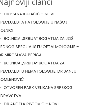
Najnoviji članci
DR IVANA KUJAČIĆ – NOVI
SPECIJALISTA PATOLOGIJE U NAŠOJ
BOLNICI
BOLNICA „SRBIJA“ BOGATIJA ZA JOŠ
JEDNOG SPECIJALISTU OFTALMOLOGIJE –
DR MIROSLAVA PERIĆA
BOLNICA „SRBIJA“ BOGATIJA ZA
SPECIJALISTU HEMATOLOGIJE, DR SANJU
KOMLENOVIĆ
OTVOREN PARK VELIKANA SRPSKOG
ZDRAVSTVA
DR ANĐELA RISTOVIĆ – NOVI