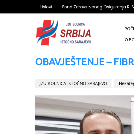
Uslovi
Fond Zdravstvenog Osiguranja R. 
POČ
O BO
OBAVJEŠTENJE – FIB
JZU BOLNICA ISTOČNO SARAJEVO
Nekate