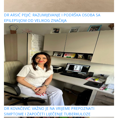
DR ARSIĆ PEJIĆ: RAZUMIJEVANJE I PODRŠKA OSOBA SA
EPILEPSIJOM OD VELIKOG ZNAČAJA
DR KOVAČEVIĆ: VAŽNO JE NA VRIJEME PREPOZNATI
SIMPTOME I ZAPOČETI LIJEČENJE TUBERKULOZE