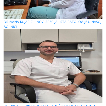
DR IVANA KUJAČIĆ – NOVI SPECIJALISTA PATOLOGIJE U NAŠOJ
BOLNICI
BOLNICA „SRBIJA“ BOGATIJA ZA JOŠ JEDNOG SPECIJALISTU