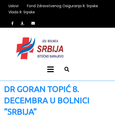
Uslovi
Fond Zdravstvenog Osiguranja R. Srpske
Vlada R. Srpske
DR GORAN TOPIĆ 8.
DECEMBRA U BOLNICI
“SRBIJA”