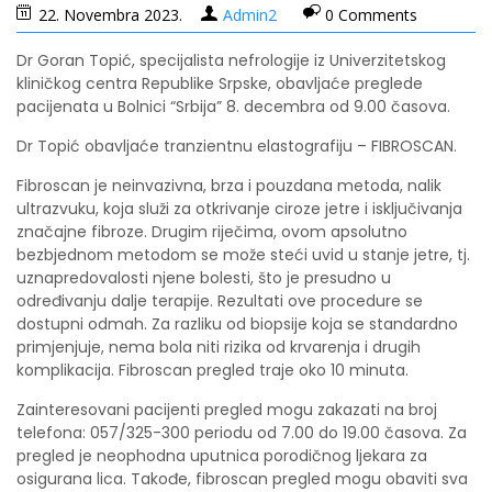
22. Novembra 2023.
Admin2
0 Comments
Dr Goran Topić, specijalista nefrologije iz Univerzitetskog
kliničkog centra Republike Srpske, obavljaće preglede
pacijenata u Bolnici “Srbija” 8. decembra od 9.00 časova.
Dr Topić obavljaće tranzientnu elastografiju – FIBROSCAN.
Fibroscan je neinvazivna, brza i pouzdana metoda, nalik
ultrazvuku, koja služi za otkrivanje ciroze jetre i isključivanja
značajne fibroze. Drugim riječima, ovom apsolutno
bezbjednom metodom se može steći uvid u stanje jetre, tj.
uznapredovalosti njene bolesti, što je presudno u
određivanju dalje terapije. Rezultati ove procedure se
dostupni odmah. Za razliku od biopsije koja se standardno
primjenjuje, nema bola niti rizika od krvarenja i drugih
komplikacija. Fibroscan pregled traje oko 10 minuta.
Zainteresovani pacijenti pregled mogu zakazati na broj
telefona: 057/325-300 periodu od 7.00 do 19.00 časova. Za
pregled je neophodna uputnica porodičnog ljekara za
osigurana lica. Takođe, fibroscan pregled mogu obaviti sva