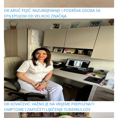
DR ARSIĆ PEJIĆ: RAZUMIJEVANJE I PODRŠKA OSOBA SA
EPILEPSIJOM OD VELIKOG ZNAČAJA
DR KOVAČEVIĆ: VAŽNO JE NA VRIJEME PREPOZNATI
SIMPTOME I ZAPOČETI LIJEČENJE TUBERKULOZE