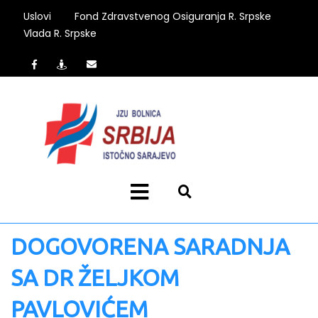
Uslovi
Fond Zdravstvenog Osiguranja R. Srpske
Vlada R. Srpske
DOGOVORENA SARADNJA
SA DR ŽELJKOM
PAVLOVIĆEM