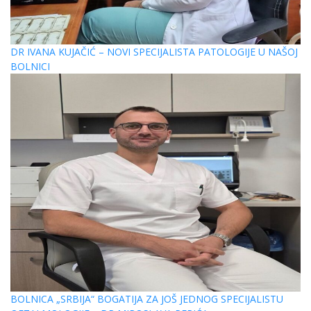
DR IVANA KUJAČIĆ – NOVI SPECIJALISTA PATOLOGIJE U NAŠOJ
BOLNICI
BOLNICA „SRBIJA“ BOGATIJA ZA JOŠ JEDNOG SPECIJALISTU