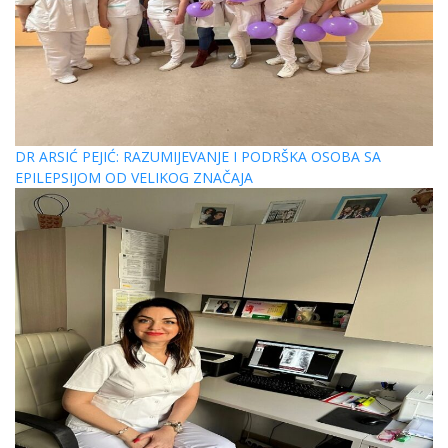
DR ARSIĆ PEJIĆ: RAZUMIJEVANJE I PODRŠKA OSOBA SA
EPILEPSIJOM OD VELIKOG ZNAČAJA