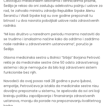
Čestitajući medicinskim sestrama i tehničarima praznik,
Šešlija je rekao da oni zaslužuju adekvatnu pažnju i uslove za
rad, te zahvalio ministru zdravlja Republike Srpske Alenu
Šeraniću i Vladi Srpske koji su ove godine prepoznali tu
bitnost i u dva navrata poboljšali uslove rada zdravstvenih
radnika.
“Mi kao društvo u narednom periodu moramo nastaviti da
se trudimo i iznalazimo načine kako da održimo i zadržimo
naše radnike u zdravstvenim ustanovama”, poručio je
Šešlija.
Glavna medicinska sestra u Bolnici “Srbija” Borjana Petrović
rekla je da medicinske sestre čine 50 odsto zdravstvenog
sistema i da je nemoguće da bilo koji zdravstveni sistem
funkcioniše bez njih.
Navodeći da ovaj posao radi 28 godina s puno ljubavi,
empatije, Petrovićeva je istakla da medicinske sestre nisu
dovoljno prepoznate u sistemu, te apelovala da svi oni koji
kreiraju politiku zapošljavanja i finansiranja zdravstvenih
ustanova, moraju da porade na prepoznavanju kvalitetnog
kadra.