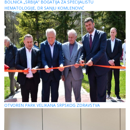
BOLNICA „SRBIJA“ BOGATIJA ZA SPECIJALISTU
HEMATOLOGIJE, DR SANJU KOMLENOVIĆ
OTVOREN PARK VELIKANA SRPSKOG ZDRAVSTVA