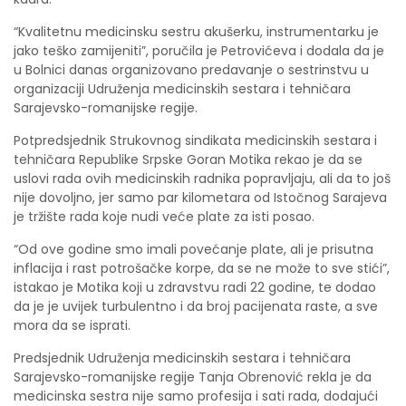
“Kvalitetnu medicinsku sestru akušerku, instrumentarku je
jako teško zamijeniti”, poručila je Petrovićeva i dodala da je
u Bolnici danas organizovano predavanje o sestrinstvu u
organizaciji Udruženja medicinskih sestara i tehničara
Sarajevsko-romanijske regije.
Potpredsjednik Strukovnog sindikata medicinskih sestara i
tehničara Republike Srpske Goran Motika rekao je da se
uslovi rada ovih medicinskih radnika popravljaju, ali da to još
nije dovoljno, jer samo par kilometara od Istočnog Sarajeva
je tržište rada koje nudi veće plate za isti posao.
“Od ove godine smo imali povećanje plate, ali je prisutna
inflacija i rast potrošačke korpe, da se ne može to sve stići”,
istakao je Motika koji u zdravstvu radi 22 godine, te dodao
da je je uvijek turbulentno i da broj pacijenata raste, a sve
mora da se isprati.
Predsjednik Udruženja medicinskih sestara i tehničara
Sarajevsko-romanijske regije Tanja Obrenović rekla je da
medicinska sestra nije samo profesija i sati rada, dodajući