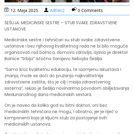
12. Maja 2025.
Admin2
0 Comments
ŠEŠLIJA: MEDICINSKE SESTRE – STUB SVAKE ZDRAVSTVENE
USTANOVE
Medicinske sestre i tehničari su stub svake zdravstvene
ustanove i bez njihovog kvalitetnog rada ne bi bilo moguće
organizovati rad bolnica, domova zdravlja, izjavio je direktor
Bolnice “Srbija” Istočno Sarajevo Nebojša Šešlija.
“Samo kroz kvalitetnu edukaciju, te razmjenu iskustava i
znanja, može se doći do pružanja najkvalitetnije
zdravstvene zaštite, što je cilj i misija zdravstvenog
sistema”, rekao je Šešlija novinarima povodom obilježavanja
Međunarodnog dana medicinskih sestara.
On je naveo da koliko god su bitni doktori, oni bez
medicinskih tehničara ne mogu, i obratno, jer je riječ o
komponenti koja je ključni stub za postojanje svih
medicinskih ustanova.