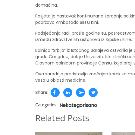
domaćina.
Posjeta je nastavak kontinuirane saradnje sa ki
podržava Ambasada BiH u Kini.
Podsjećanja radi, prošle godine su, posredstvo
između zdravstvenih ustanova iz Srpske i Kine.
Bolnica “Srbija” iz Istočnog Sarajeva ostvaril
gradu Cangđou, dok je Univerzitetski klinički c
Glavnom bolnicom provincije Gansu, koja broji v
Ova saradnja predstavlja značajan korak ka mo
veza u oblasti medicine.
Share:
Categories:
Nekategorisano
Related Posts