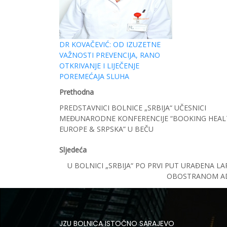
DR KOVAČEVIĆ: OD IZUZETNE
VAŽNOSTI PREVENCIJA, RANO
OTKRIVANJE I LIJEČENJE
POREMEĆAJA SLUHA
Prethodna
PREDSTAVNICI BOLNICE „SRBIJA“ UČESNICI
MEĐUNARODNE KONFERENCIJE “BOOKING HEAL
EUROPE & SRPSKA” U BEČU
Sljedeća
U BOLNICI „SRBIJA“ PO PRVI PUT URAĐENA L
OBOSTRANOM AD
JZU BOLNICA ISTOČNO SARAJEVO