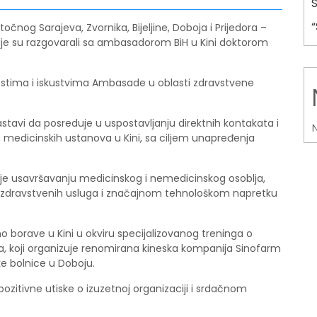
stočnog Sarajeva, Zvornika, Bijeljine, Doboja i Prijedora –
gdje su razgovarali sa ambasadorom BiH u Kini doktorom
ostima i iskustvima Ambasade u oblasti zdravstvene
avi da posreduje u uspostavljanju direktnih kontakata i
N
h medicinskih ustanova u Kini, sa ciljem unapređenja
je usavršavanju medicinskog i nemedicinskog osoblja,
anju zdravstvenih usluga i značajnom tehnološkom napretku
no borave u Kini u okviru specijalizovanog treninga o
, koji organizuje renomirana kineska kompanija Sinofarm
e bolnice u Doboju.
ozitivne utiske o izuzetnoj organizaciji i srdačnom