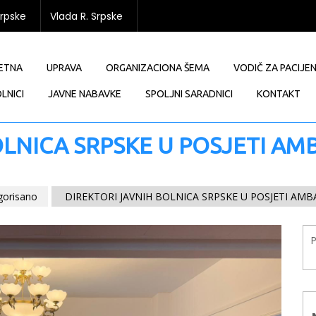
Srpske
Vlada R. Srpske
ETNA
UPRAVA
ORGANIZACIONA ŠEMA
VODIČ ZA PACIJE
LNICI
JAVNE NABAVKE
SPOLJNI SARADNICI
KONTAKT
LNICA SRPSKE U POSJETI AM
gorisano
DIREKTORI JAVNIH BOLNICA SRPSKE U POSJETI AMB
P