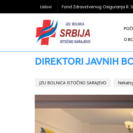
Uslovi
Fond Zdravstvenog Osiguranja R. 
POČ
O BO
DIREKTORI JAVNIH BO
JZU BOLNICA ISTOČNO SARAJEVO
Nekate