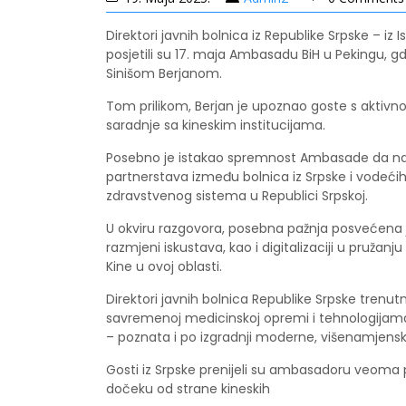
Direktori javnih bolnica iz Republike Srpske – iz I
posjetili su 17. maja Ambasadu BiH u Pekingu, 
Sinišom Berjanom.
Tom prilikom, Berjan je upoznao goste s aktivn
saradnje sa kineskim institucijama.
Posebno je istakao spremnost Ambasade da nast
partnerstava između bolnica iz Srpske i vodeći
zdravstvenog sistema u Republici Srpskoj.
U okviru razgovora, posebna pažnja posvećena 
razmjeni iskustava, kao i digitalizaciji u pruž
Kine u ovoj oblasti.
Direktori javnih bolnica Republike Srpske trenut
savremenoj medicinskoj opremi i tehnologijama
– poznata i po izgradnji moderne, višenamjensk
Gosti iz Srpske prenijeli su ambasadoru veoma p
dočeku od strane kineskih