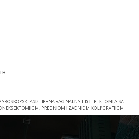
TH
APAROSKOPSKI ASISTIRANA VAGINALNA HISTEREKTOMIJA SA
NEKSEKTOMIJOM, PREDNJOM I ZADNJOM KOLPORAFIJOM