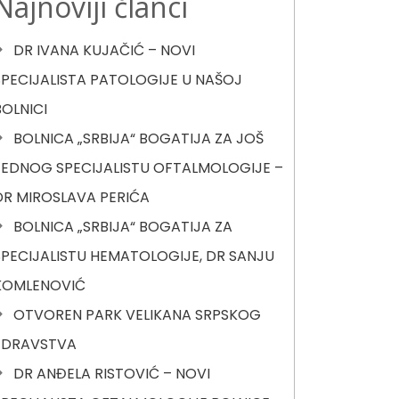
Najnoviji članci
DR IVANA KUJAČIĆ – NOVI
SPECIJALISTA PATOLOGIJE U NAŠOJ
BOLNICI
BOLNICA „SRBIJA“ BOGATIJA ZA JOŠ
JEDNOG SPECIJALISTU OFTALMOLOGIJE –
DR MIROSLAVA PERIĆA
BOLNICA „SRBIJA“ BOGATIJA ZA
SPECIJALISTU HEMATOLOGIJE, DR SANJU
KOMLENOVIĆ
OTVOREN PARK VELIKANA SRPSKOG
ZDRAVSTVA
DR ANĐELA RISTOVIĆ – NOVI