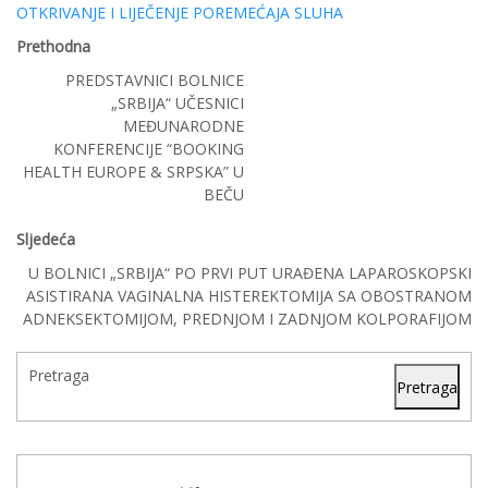
OTKRIVANJE I LIJEČENJE POREMEĆAJA SLUHA
Prethodna
PREDSTAVNICI BOLNICE
„SRBIJA“ UČESNICI
MEĐUNARODNE
KONFERENCIJE “BOOKING
HEALTH EUROPE & SRPSKA” U
BEČU
Sljedeća
U BOLNICI „SRBIJA“ PO PRVI PUT URAĐENA LAPAROSKOPSKI
ASISTIRANA VAGINALNA HISTEREKTOMIJA SA OBOSTRANOM
ADNEKSEKTOMIJOM, PREDNJOM I ZADNJOM KOLPORAFIJOM
Pretraga
Pretraga