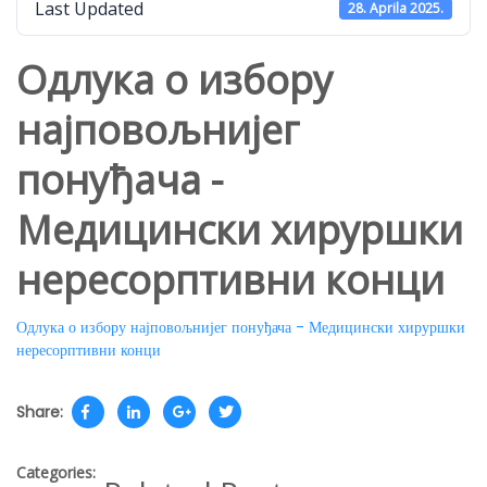
Last Updated
28. Aprila 2025.
Одлука о избору
најповољнијег
понуђача -
Медицински хируршки
нересорптивни конци
Одлука о избору најповољнијег понуђача - Медицински хируршки
нересорптивни конци
Share:
Categories: