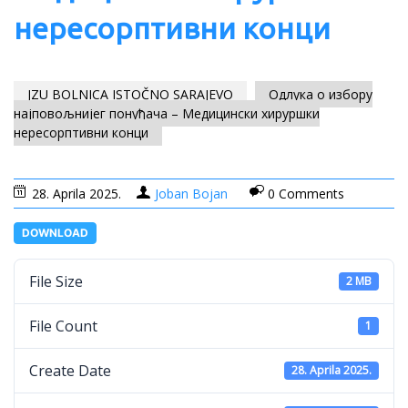
нересорптивни конци
JZU BOLNICA ISTOČNO SARAJEVO
Одлука о избору
најповољнијег понуђача – Медицински хируршки
нересорптивни конци
28. Aprila 2025.
Joban Bojan
0 Comments
DOWNLOAD
File Size
2 MB
File Count
1
Create Date
28. Aprila 2025.