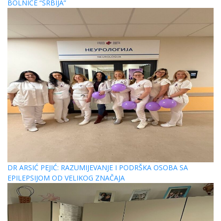
BOLNICE “SRBIJA”
DR ARSIĆ PEJIĆ: RAZUMIJEVANJE I PODRŠKA OSOBA SA
EPILEPSIJOM OD VELIKOG ZNAČAJA