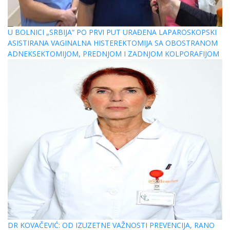
U BOLNICI „SRBIJA“ PO PRVI PUT URAĐENA LAPAROSKOPSKI
ASISTIRANA VAGINALNA HISTEREKTOMIJA SA OBOSTRANOM
ADNEKSEKTOMIJOM, PREDNJOM I ZADNJOM KOLPORAFIJOM
DR KOVAČEVIĆ: OD IZUZETNE VAŽNOSTI PREVENCIJA, RANO