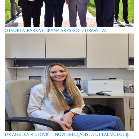
OTVOREN PARK VELIKANA SRPSKOG ZDRAVSTVA
DR ANĐELA RISTOVIĆ – NOVI SPECIJALISTA OFTALMOLOGIJE