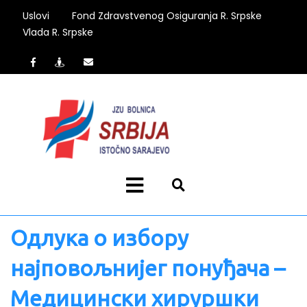
Uslovi
Fond Zdravstvenog Osiguranja R. Srpske
Vlada R. Srpske
Одлука о избору
најповољнијег понуђача –
Медицински хируршки